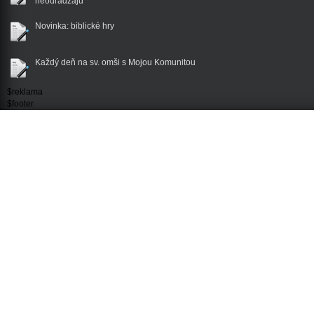
neodrádzajú
Novinka: biblické hry
Každý deň na sv. omši s Mojou Komunitou
$reklama
$footer