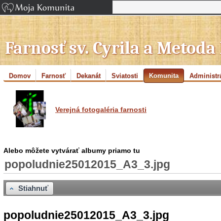
Farnosť sv. Cyrila a Metoda
Domov
Farnosť
Dekanát
Sviatosti
Komunita
Administr
Verejná fotogaléria farnosti
Alebo môžete vytvárať albumy priamo tu
popoludnie25012015_A3_3.jpg
Stiahnuť
popoludnie25012015_A3_3.jpg