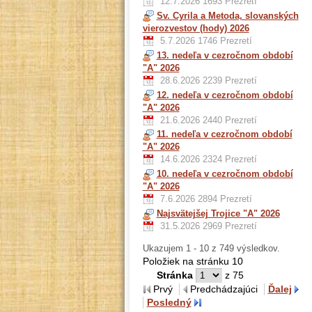
12.7.2026
1693 Prezretí
Sv. Cyrila a Metoda, slovanských
vierozvestov (hody) 2026
5.7.2026
1746 Prezretí
13. nedeľa v cezročnom období
"A" 2026
28.6.2026
2239 Prezretí
12. nedeľa v cezročnom období
"A" 2026
21.6.2026
2440 Prezretí
11. nedeľa v cezročnom období
"A" 2026
14.6.2026
2324 Prezretí
10. nedeľa v cezročnom období
"A" 2026
7.6.2026
2894 Prezretí
Najsvätejšej Trojice "A" 2026
31.5.2026
2969 Prezretí
Ukazujem 1 - 10 z 749 výsledkov.
Položiek na stránku 10
Stránka
z 75
Prvý
Predchádzajúci
Ďalej
Posledný