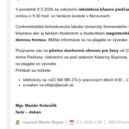
V pondelok 9.3.2026 sa uskutoční
rekolekcia kňazov piešť
omšou o 9:30 hod. vo farskom kostole v Borovciach.
Cyrilometodská bohoslovecká fakulta Univerzity Komenského 
kňazstva ako aj laickým študentom a študentkám
magisterské
dennou formou
. Bližšie informácie sú na plagáte vo výveske.
Pozývame vás na
pôstnu duchovnú obnovu pre ženy
od 23
dome Piešťany. Uskutoční sa pod vedením Kataríny Bujnovej, k
na plagáte vo výveske.
Prihlásiť sa môžete:
telefonicky na +421 940 985 274 (v pracovných dňoch 9:00 – 1
e-mailom na infopn@jezuiti.sk.
Mgr. Marián Kolenčík
farár – dekan
napísal Martin Bujna
8.3.2026 1:00
3963 Prezre