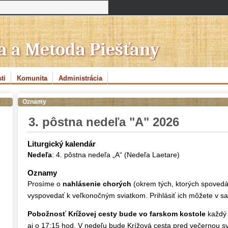
la a Metoda Piešťany
ti
Komunita
Administrácia
Oznamy
3. pôstna nedeľa "A" 2026
Liturgický kalendár
Nedeľa
: 4. pôstna nedeľa „A“ (Nedeľa Laetare)
Oznamy
Prosíme o
nahlásenie chorých
(okrem tých, ktorých spovedám
vyspovedať k veľkonočným sviatkom. Prihlásiť ich môžete v sakr
Pobožnosť Krížovej cesty bude vo farskom kostole
každý 
aj o 17:15 hod. V nedeľu bude Krížová cesta pred večernou s