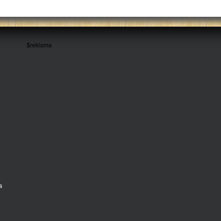
$reklama
s