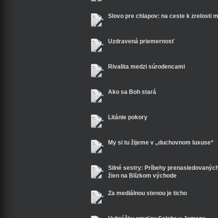
Slovo pre chlapov: na ceste k zrelosti 
Uzdravená priemernosť
Rivalita medzi súrodencami
Ako sa Boh stará
Litánie pokory
My si tu žijeme v „duchovnom luxuse“
Silné sestry: Príbehy prenasledovanýc
žien na Blízkom východe
Za mediálnou stenou je ticho