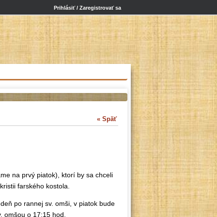
Prihlásiť / Zaregistrovať sa
« Späť
e na prvý piatok), ktorí by sa chceli
istii farského kostola.
deň po rannej sv. omši, v piatok bude
v. omšou o 17:15 hod.