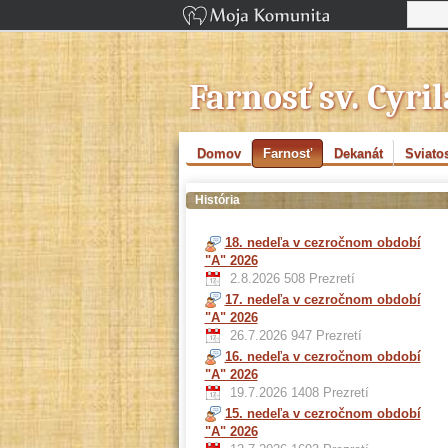
Farnosť sv. Cyri
Domov
Farnosť
Dekanát
Sviatos
História
18. nedeľa v cezročnom období
"A" 2026
2.8.2026
508 Prezretí
17. nedeľa v cezročnom období
"A" 2026
26.7.2026
947 Prezretí
16. nedeľa v cezročnom období
"A" 2026
19.7.2026
1408 Prezretí
15. nedeľa v cezročnom období
"A" 2026