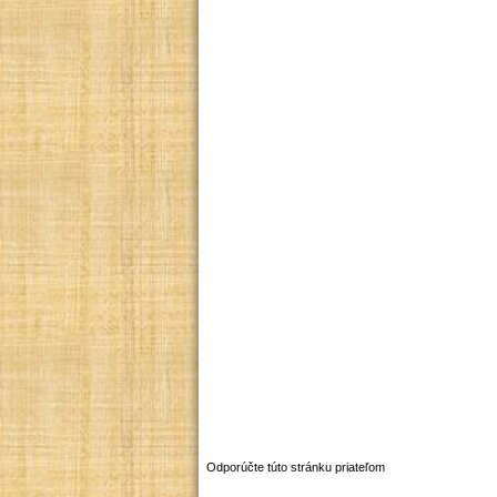
Odporúčte túto stránku priateľom