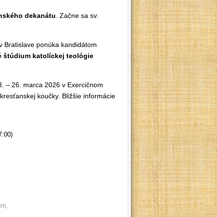
anského dekanátu
. Začne sa sv.
v Bratislave ponúka kandidátom
 štúdium katolíckej teológie
. – 26. marca 2026 v Exercičnom
resťanskej koučky. Bližšie informácie
7:00)
tí,