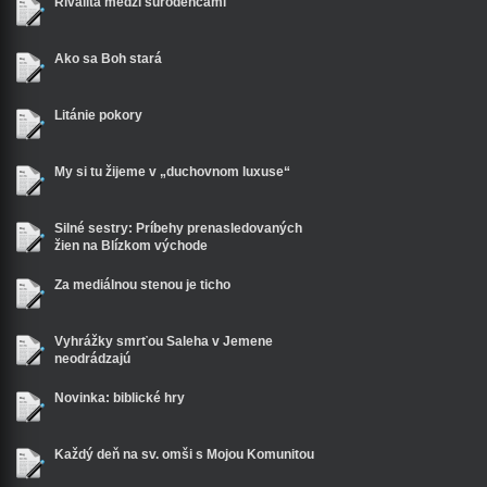
Rivalita medzi súrodencami
Ako sa Boh stará
Litánie pokory
My si tu žijeme v „duchovnom luxuse“
Silné sestry: Príbehy prenasledovaných
žien na Blízkom východe
Za mediálnou stenou je ticho
Vyhrážky smrťou Saleha v Jemene
neodrádzajú
Novinka: biblické hry
Každý deň na sv. omši s Mojou Komunitou