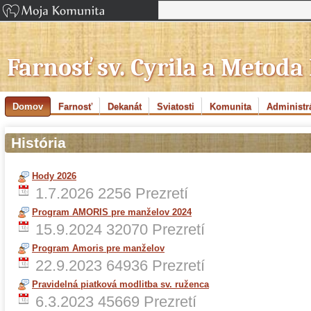
Farnosť sv. Cyrila a Metoda
Domov
Farnosť
Dekanát
Sviatosti
Komunita
Administr
História
Hody 2026
1.7.2026
2256 Prezretí
Program AMORIS pre manželov 2024
15.9.2024
32070 Prezretí
Program Amoris pre manželov
22.9.2023
64936 Prezretí
Pravidelná piatková modlitba sv. ruženca
6.3.2023
45669 Prezretí