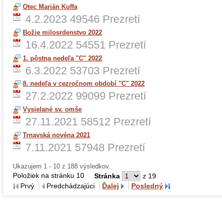
Otec Marián Kuffa
4.2.2023
49546 Prezretí
Božie milosrdenstvo 2022
16.4.2022
54551 Prezretí
1. pôstna nedeľa "C" 2022
6.3.2022
53703 Prezretí
8. nedeľa v cezročnom období "C" 2022
27.2.2022
99099 Prezretí
Vysielané sv. omše
27.11.2021
58512 Prezretí
Trnavská novéna 2021
7.11.2021
57948 Prezretí
Ukazujem 1 - 10 z 188 výsledkov.
Položiek na stránku 10
Stránka
z 19
Prvý
Predchádzajúci
Ďalej
Posledný