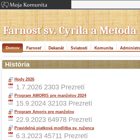
Farnosť sv. Cyrila a Metoda
Domov
Farnosť
Dekanát
Sviatosti
Komunita
Administr
História
Hody 2026
1.7.2026
2303 Prezretí
Program AMORIS pre manželov 2024
15.9.2024
32103 Prezretí
Program Amoris pre manželov
22.9.2023
64978 Prezretí
Pravidelná piatková modlitba sv. ruženca
6.3.2023
45711 Prezretí