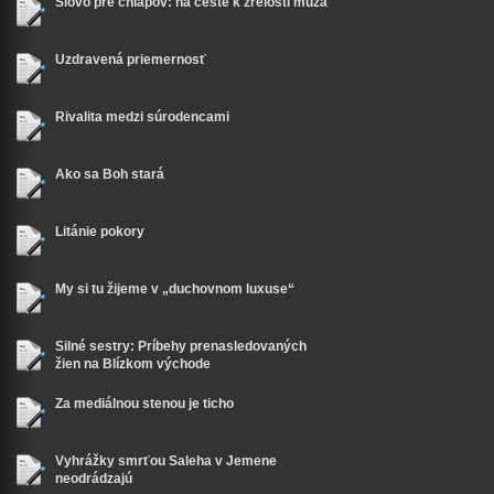
Slovo pre chlapov: na ceste k zrelosti muža
Uzdravená priemernosť
Rivalita medzi súrodencami
Ako sa Boh stará
Litánie pokory
My si tu žijeme v „duchovnom luxuse“
Silné sestry: Príbehy prenasledovaných
žien na Blízkom východe
Za mediálnou stenou je ticho
Vyhrážky smrťou Saleha v Jemene
neodrádzajú