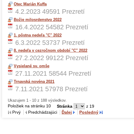
Otec Marián Kuffa
4.2.2023
49591 Prezretí
Božie milosrdenstvo 2022
16.4.2022
54582 Prezretí
1. pôstna nedeľa "C" 2022
6.3.2022
53737 Prezretí
8. nedeľa v cezročnom období "C" 2022
27.2.2022
99122 Prezretí
Vysielané sv. omše
27.11.2021
58544 Prezretí
Trnavská novéna 2021
7.11.2021
57978 Prezretí
Ukazujem 1 - 10 z 188 výsledkov.
Položiek na stránku 10
Stránka
z 19
Prvý
Predchádzajúci
Ďalej
Posledný