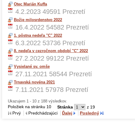
Otec Marián Kuffa
4.2.2023
49591 Prezretí
Božie milosrdenstvo 2022
16.4.2022
54582 Prezretí
1. pôstna nedeľa "C" 2022
6.3.2022
53736 Prezretí
8. nedeľa v cezročnom období "C" 2022
27.2.2022
99122 Prezretí
Vysielané sv. omše
27.11.2021
58544 Prezretí
Trnavská novéna 2021
7.11.2021
57978 Prezretí
Ukazujem 1 - 10 z 188 výsledkov.
Položiek na stránku 10
Stránka
z 19
Prvý
Predchádzajúci
Ďalej
Posledný