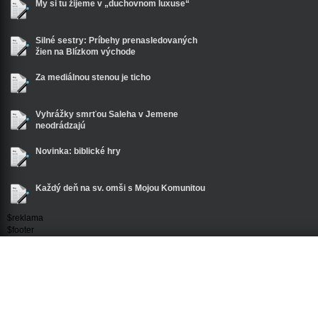
My si tu žijeme v „duchovnom luxuse“
Silné sestry: Príbehy prenasledovaných
žien na Blízkom východe
Za mediálnou stenou je ticho
Vyhrážky smrťou Saleha v Jemene
neodrádzajú
Novinka: biblické hry
Každý deň na sv. omši s Mojou Komunitou
$reklama
$footer