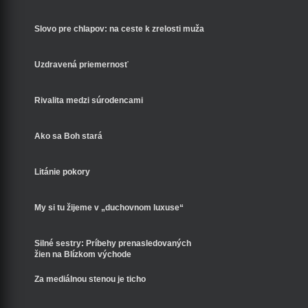
Slovo pre chlapov: na ceste k zrelosti muža
Uzdravená priemernosť
Rivalita medzi súrodencami
Ako sa Boh stará
Litánie pokory
My si tu žijeme v „duchovnom luxuse“
Silné sestry: Príbehy prenasledovaných
žien na Blízkom východe
Za mediálnou stenou je ticho