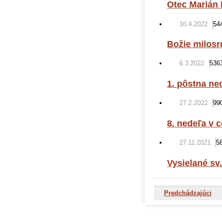
Otec Marián 
16.4.2022
54
Božie milosr
6.3.2022
536
1. pôstna ne
27.2.2022
99
8. nedeľa v 
27.11.2021
5
Vysielané sv
Predchádzajúci