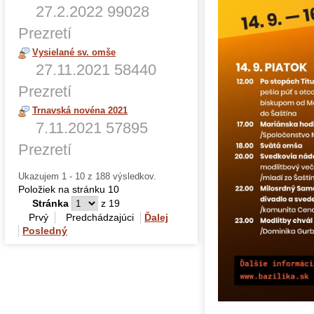
27.2.2022
99028
Prezretí
Vysielané sv. omše
27.11.2021
58440
Prezretí
Trnavská novéna 2021
7.11.2021
57895
Prezretí
Ukazujem 1 - 10 z 188 výsledkov.
Položiek na stránku 10
Stránka
z 19
Prvý
Predchádzajúci
Ďalej
Posledný