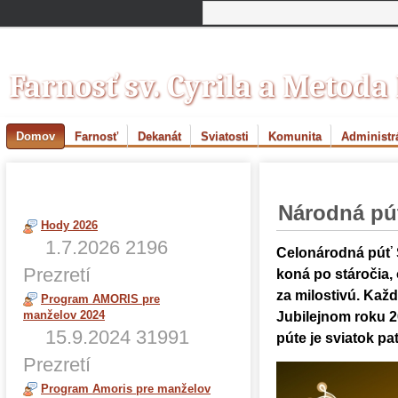
Farnosť sv. Cyrila a Metoda
Domov
Farnosť
Dekanát
Sviatosti
Komunita
Administr
Blogy (Správy)
História
Národná pú
Hody 2026
1.7.2026
2196
Celonárodná púť 
Prezretí
koná po stáročia,
za milostivú. Kaž
Program AMORIS pre
manželov 2024
Jubilejnom roku 2
15.9.2024
31991
púte je sviatok p
Prezretí
Program Amoris pre manželov