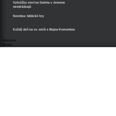
Vyhrážky smrťou Saleha v Jemene
neodrádzajú
Novinka: biblické hry
Každý deň na sv. omši s Mojou Komunitou
$reklama
$footer